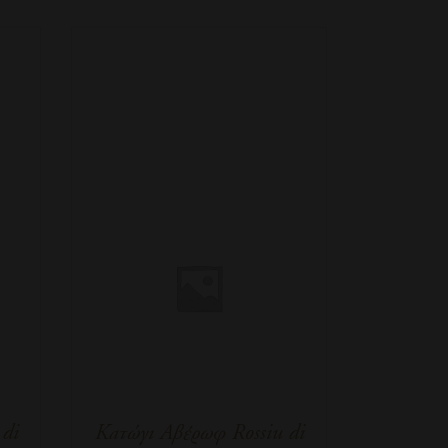
di
Κατώγι Αβέρωφ Rossiu di