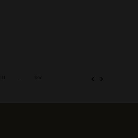
111
…
125