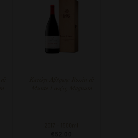
di
Κατώγι Αβέρωφ Rossiu di
um
Munte Γινιέτς Magnum
2017
-
1500ml
€
52,00