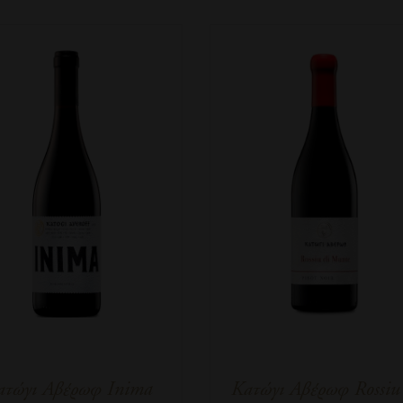
ατώγι Αβέρωφ Inima
Κατώγι Αβέρωφ Rossiu 