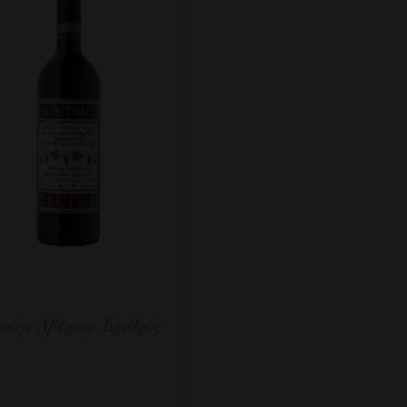
τώγι Αβέρωφ Ερυθρός