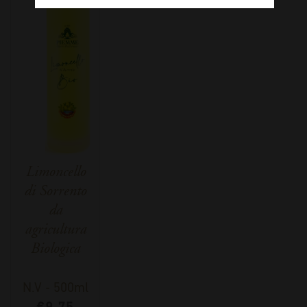
Limoncello
di Sorrento
da
agricultura
Biologica
N.V
-
500ml