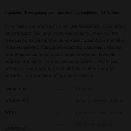
Σημείωση: Οι αναγραφόμενες τιμές δεν περιλαμβάνουν Φ.Π.Α. 24%
Το να κάνεις ένα limoncello είναι κάτι πανεύκολο, αφού ακόμα
και εστιάτορες στις μαγευτικές Κυκλάδες το φτιάχνουν στο
πίσω μέρος της αυλής τους. Το να κάνεις όμως ένα limoncello
που είναι φρέσκο, πραγματικά λεμονάτο, αλλά χωρίς να είναι
ούτε υπερβολικά πικρό ούτε υπερβολικά γλυκό, είναι μια
δουλειά που πρέπει να γίνει από χέρια ειδικών. Αν δεν μάς
πιστεύετε, δοκιμάστε το limoncello των Piemme από το
Sorrento. Το limoncello όπως πρέπει να είναι.
Piemme
ΠΑΡΑΓΩΓΟΣ
Napoli
,
Sorrento
,
Ιταλία
ΠΡΟΕΛΕΥΣΗ
Liqueur Κίτρινο
,
Γλυκύς
ΤΥΠΟΣ
IGP Limoncello Di
ΚΑΤΗΓΟΡΙΑ