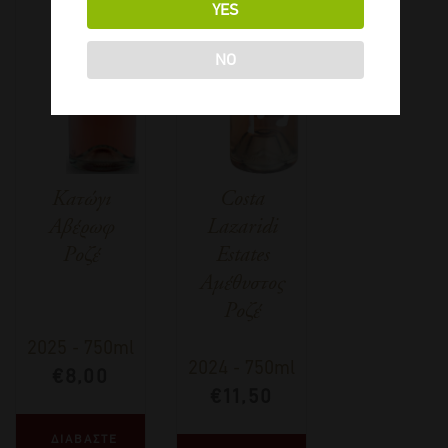
YES
NO
Κατώγι
Costa
Αβέρωφ
Lazaridi
Ροζέ
Estates
Αμέθυστος
Ροζέ
2025
-
750ml
2024
-
750ml
€
8,00
€
11,50
ΔΙΑΒΑΣΤΕ