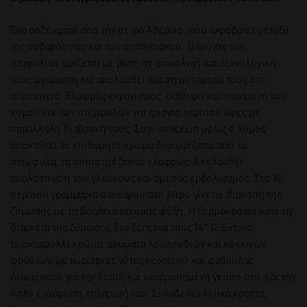
Ένα ροζέ κρασί από την σειρά Αβέρωφ, που ακροβατεί μεταξύ
της σοβαρότητας και του αισθησιακού. Ο τρύγος των
σταφυλιών ορίζεται με βάση τη φαινολική και τεχνολογική
τους ωρίμανση και ακολουθεί άμεση μεταφορά τους στο
οινοποιείο. Ελαφρύς εκραγισμός, έκθλιψη και παραμονή του
χυμού και των στέμφυλων για τριάντα περίπου ώρες με
παράλληλη διαβροχή τους. Στην συνέχεια μόλις ο χυμός
αποκτήσει το επιθυμητό χρώμα διαχωρίζεται από τα
στέμφυλα, τα οποία πιέζονται ελαφρώς. Ακολουθεί
απολάσπωση του γλεύκους και άμεσος εμβολιασμός. Στα 10
περίπου γραμμάρια σακχάρου στο λίτρο γίνεται διακοπή της
ζύμωσης με τη βοήθεια ισχυρής ψύξη. Η θερμοκρασία κατά τη
διάρκεια της ζύμωσης δεν ξεπερνά τους 14° C. Έντονο
τριανταφυλλί χρώμα, αρώματα λουλουδιών και κόκκινων
φρούτων, με κυρίαρχες νότες κερασιού και φράουλας.
Διακρίνεται για την λεπτή και ισορροπημένη γεύση του, και την
πολύ ευχάριστη επίγευσή του. Συνοδεύει λευκά κρέατα,