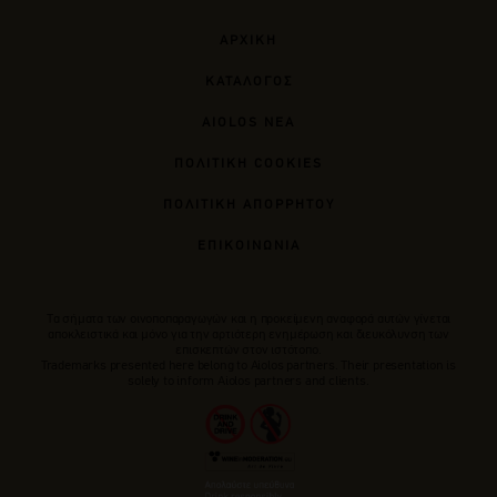
ΑΡΧΙΚΗ
ΚΑΤΑΛΟΓΟΣ
AIOLOS ΝΕΑ
ΠΟΛΙΤΙΚΗ COOKIES
ΠΟΛΙΤΙΚΗ ΑΠΟΡΡΗΤΟΥ
ΕΠΙΚΟΙΝΩΝΙΑ
Tα σήματα των οινοποπαραγωγών και η προκείμενη αναφορά αυτών γίνεται
αποκλειστικά και μόνο για την αρτιότερη ενημέρωση και διευκόλυνση των
επισκεπτών στον ιστότοπο.
Trademarks presented here belong to Αiolos partners. Their presentation is
solely to inform Aiolos partners and clients.