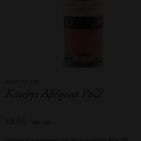
AWGP-CTG-025
Κατώγι Αβέρωφ Ροζέ
€
8,00
ΕΦΚ : 0.00
Σημείωση: Οι αναγραφόμενες τιμές δεν περιλαμβάνουν Φ.Π.Α. 24%