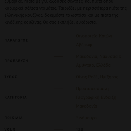
ζυμαρικά, πιάτα με γλυκίζουσες σάλτσες, και πιάτα όπου
κυριαρχεί σάλτσα ντομάτας. Ταιριάζει με περισσότερα πιάτα της
ελληνικής κουζίνας, δοκιμάστε το ωστόσο και με πιάτα της
κινέζικης κουζίνας. Θα σας εκπλήξει ευχάριστα.
Οινοποιείο Κατώγι
ΠΑΡΑΓΩΓΟΣ
Αβέρωφ
Μακεδονία
,
Νάουσσα &
ΠΡΟΕΛΕΥΣΗ
Αμύνταιο
,
Ελλάδα
Οίνος Ροζέ
,
Ημίξηρος
ΤΥΠΟΣ
Προστατευόμενη
Γεωγραφική Ένδειξη
ΚΑΤΗΓΟΡΙΑ
Μακεδονία
Ξινόμαυρο
ΠΟΙΚΙΛΙΑ
13.0
VOL%