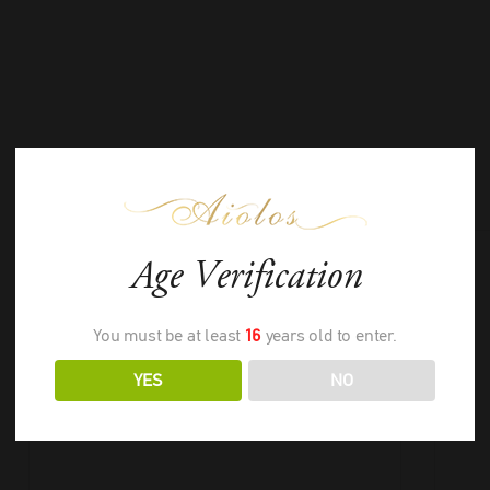
ΣΧΕΤΙΚΑ ΠΡΟΪΟΝΤΑ
Age Verification
You must be at least
16
years old to enter.
YES
NO