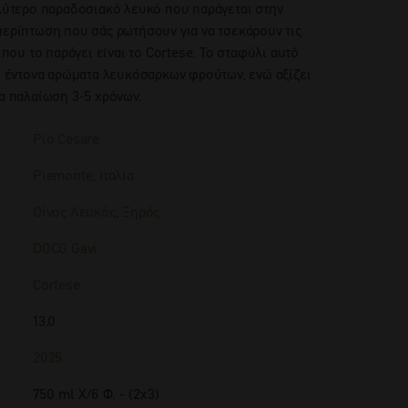
αλύτερο παραδοσιακό λευκό που παράγεται στην
περίπτωση που σάς ρωτήσουν για να τσεκάρουν τις
 που το παράγει είναι το Cortese. Το σταφύλι αυτό
αι έντονα αρώματα λευκόσαρκων φρούτων, ενώ αξίζει
ια παλαίωση 3-5 χρόνων.
Pio Cesare
Piemonte
,
Ιταλία
Οίνος Λευκός
,
Ξηρός
DOCG Gavi
Cortese
13.0
2025
750 ml Χ/6 Φ. - (2x3)