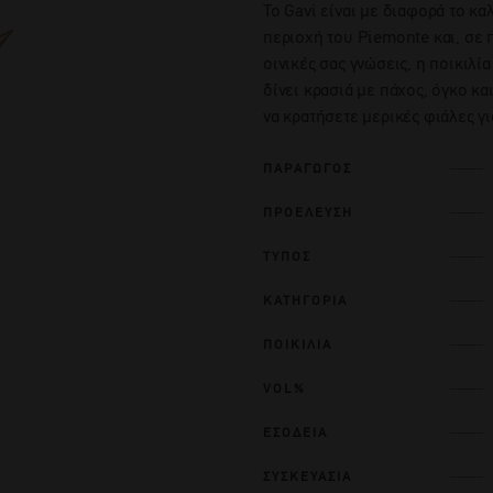
Το Gavi είναι με διαφορά το κ
περιοχή του Piemonte και, σε 
οινικές σας γνώσεις, η ποικιλία
δίνει κρασιά με πάχος, όγκο κ
να κρατήσετε μερικές φιάλες γ
ΠΑΡΑΓΩΓΟΣ
ΠΡΟΕΛΕΥΣΗ
ΤΥΠΟΣ
ΚΑΤΗΓΟΡΙΑ
ΠΟΙΚΙΛΙΑ
VOL%
ΕΣΟΔΕΙΑ
ΣΥΣΚΕΥΑΣΙΑ