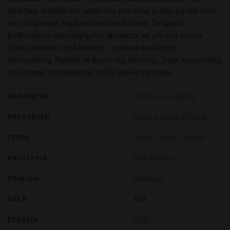
Ostertag, δηλαδή ένα κρασί που πιο πολύ μιλάει για τον τόπο
που το γέννησε παρά για την ποικιλία του. Το αμπέλι,
βιοδυναμικά καλλιεργημένο, βρίσκεται σε μία από τις πιο
ζεστές πλαγιές της Αλσατίας – για αυτό και λέγεται
Heissenberg, δηλαδή το βουνό της κόλασης. Ξηρό, ορυκτώδες,
ενώ μπορεί να παλαιώσει για 15 χρόνια και πάνω.
Domaine Ostertag
ΠΑΡΑΓΩΓΟΣ
Alsace
,
Epfig
,
Γαλλία
ΠΡΟΕΛΕΥΣΗ
Οίνος Λευκός
,
Ξηρός
ΤΥΠΟΣ
AOC Alsace
ΚΑΤΗΓΟΡΙΑ
Riesling
ΠΟΙΚΙΛΙΑ
13.0
VOL%
2021
ΕΣΟΔΕΙΑ