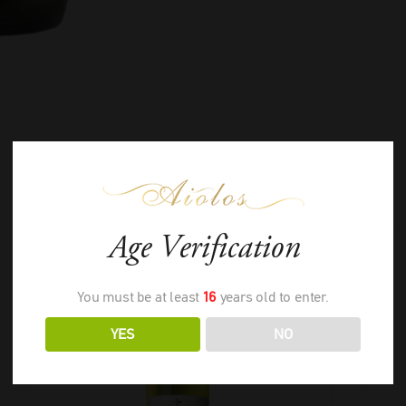
ΣΧΕΤΙΚΑ ΠΡΟΪΟΝΤΑ
Age Verification
You must be at least
16
years old to enter.
YES
NO