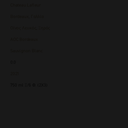
Chateau Lafleur
Bordeaux
,
Γαλλία
Οίνος Λευκός
,
Ξηρός
AOC Bordeaux
Sauvignon Blanc
0.0
2021
750 ml Ξ/6 Φ. (2Χ3)