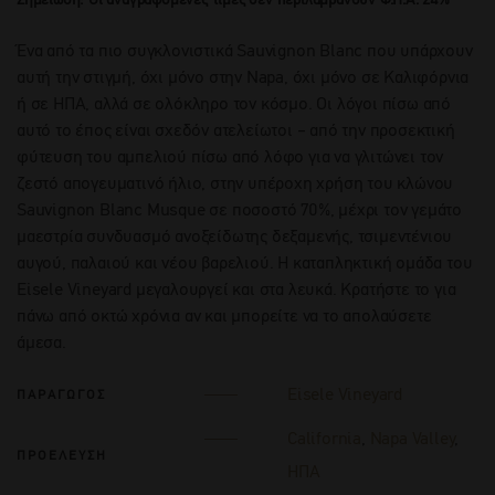
Ένα από τα πιο συγκλονιστικά Sauvignon Blanc που υπάρχουν
αυτή την στιγμή, όχι μόνο στην Napa, όχι μόνο σε Καλιφόρνια
ή σε ΗΠΑ, αλλά σε ολόκληρο τον κόσμο. Οι λόγοι πίσω από
αυτό το έπος είναι σχεδόν ατελείωτοι – από την προσεκτική
φύτευση του αμπελιού πίσω από λόφο για να γλιτώνει τον
ζεστό απογευματινό ήλιο, στην υπέροχη χρήση του κλώνου
Sauvignon Blanc Musque σε ποσοστό 70%, μέχρι τον γεμάτο
μαεστρία συνδυασμό ανοξείδωτης δεξαμενής, τσιμεντένιου
αυγού, παλαιού και νέου βαρελιού. Η καταπληκτική ομάδα του
Eisele Vineyard μεγαλουργεί και στα λευκά. Κρατήστε το για
πάνω από οκτώ χρόνια αν και μπορείτε να το απολαύσετε
άμεσα.
Eisele Vineyard
ΠΑΡΑΓΩΓΟΣ
California
,
Napa Valley
,
ΠΡΟΕΛΕΥΣΗ
ΗΠΑ