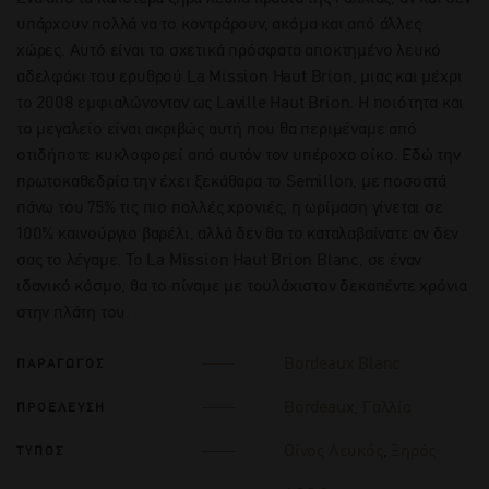
υπάρχουν πολλά να το κοντράρουν, ακόμα και από άλλες
χώρες. Αυτό είναι το σχετικά πρόσφατα αποκτημένο λευκό
αδελφάκι του ερυθρού La Mission Haut Brion, μιας και μέχρι
το 2008 εμφιαλώνονταν ως Laville Haut Brion. Η ποιότητα και
το μεγαλείο είναι ακριβώς αυτή που θα περιμέναμε από
οτιδήποτε κυκλοφορεί από αυτόν τον υπέροχο οίκο. Εδώ την
πρωτοκαθεδρία την έχει ξεκάθαρα το Semillon, με ποσοστά
πάνω του 75% τις πιο πολλές χρονιές, η ωρίμαση γίνεται σε
100% καινούργιο βαρέλι, αλλά δεν θα το καταλαβαίνατε αν δεν
σας το λέγαμε. Το La Mission Haut Brion Blanc, σε έναν
ιδανικό κόσμο, θα το πίναμε με τουλάχιστον δεκαπέντε χρόνια
στην πλάτη του.
Bordeaux Blanc
ΠΑΡΑΓΩΓΟΣ
Bordeaux
,
Γαλλία
ΠΡΟΕΛΕΥΣΗ
Οίνος Λευκός
,
Ξηρός
ΤΥΠΟΣ