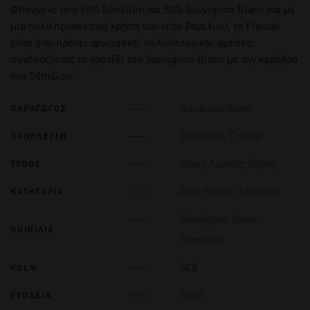
Φτιαγμένο από 50% Sémillon και 50% Sauvignon Blanc και με
μια πολύ προσεκτική χρήση του νέου βαρελιού, το Fieuzal
είναι όσο πρέπει αρωματικό, πολύπλοκο και φρέσκο,
συνδυάζοντας το γρασίδι του Sauvignon Blanc με την κερήθρα
του Sémillon.
Bordeaux Blanc
ΠΑΡΑΓΩΓΟΣ
Bordeaux
,
Γαλλία
ΠΡΟΕΛΕΥΣΗ
Οίνος Λευκός
,
Ξηρός
ΤΥΠΟΣ
AOC Pessac Leognan
ΚΑΤΗΓΟΡΙΑ
Sauvignon Blanc
,
ΠΟΙΚΙΛΙΑ
Semillon
14.0
VOL%
2020
ΕΣΟΔΕΙΑ