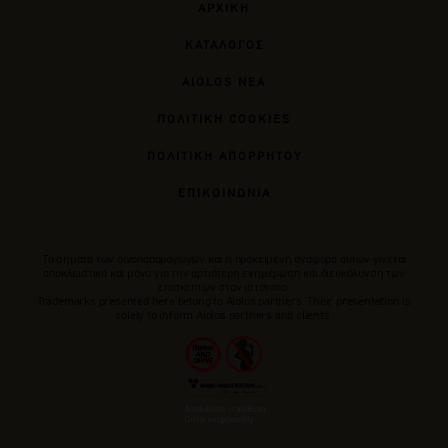
ΑΡΧΙΚΗ
ΚΑΤΑΛΟΓΟΣ
AIOLOS ΝΕΑ
ΠΟΛΙΤΙΚΗ COOKIES
ΠΟΛΙΤΙΚΗ ΑΠΟΡΡΗΤΟΥ
ΕΠΙΚΟΙΝΩΝΙΑ
Tα σήματα των οινοποπαραγωγών και η προκείμενη αναφορά αυτών γίνεται
αποκλειστικά και μόνο για την αρτιότερη ενημέρωση και διευκόλυνση των
επισκεπτών στον ιστότοπο.
Trademarks presented here belong to Αiolos partners. Their presentation is
solely to inform Aiolos partners and clients.