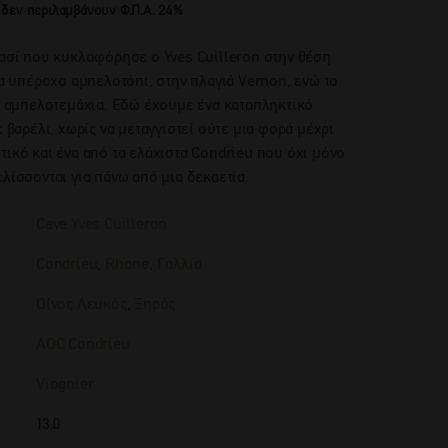
 δεν περιλαμβάνουν Φ.Π.Α. 24%
ρασί που κυκλοφόρησε o Yves Cuilleron στην θέση
να υπέροχο αμπελοτόπι, στην πλαγιά Vernon, ενώ το
ρά αμπελοτεμάχια. Εδώ έχουμε ένα καταπληκτικό
ε βαρέλι, χωρίς να μεταγγιστεί ούτε μια φορά μέχρι
τικό και ένα από τα ελάχιστα Condrieu που όχι μόνο
λίσσονται για πάνω από μια δεκαετία.
Cave Yves Cuilleron
Condrieu
,
Rhone
,
Γαλλία
Οίνος Λευκός
,
Ξηρός
AOC Condrieu
Viognier
13.0