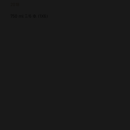
2018
750 ml Ξ/6 Φ. (1Χ6)