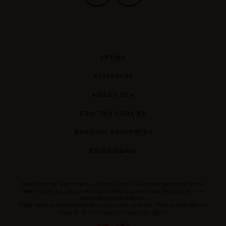
ΑΡΧΙΚΗ
ΚΑΤΑΛΟΓΟΣ
AIOLOS ΝΕΑ
ΠΟΛΙΤΙΚΗ COOKIES
ΠΟΛΙΤΙΚΗ ΑΠΟΡΡΗΤΟΥ
ΕΠΙΚΟΙΝΩΝΙΑ
Tα σήματα των οινοποπαραγωγών και η προκείμενη αναφορά αυτών γίνεται
αποκλειστικά και μόνο για την αρτιότερη ενημέρωση και διευκόλυνση των
επισκεπτών στον ιστότοπο.
Trademarks presented here belong to Αiolos partners. Their presentation is
solely to inform Aiolos partners and clients.