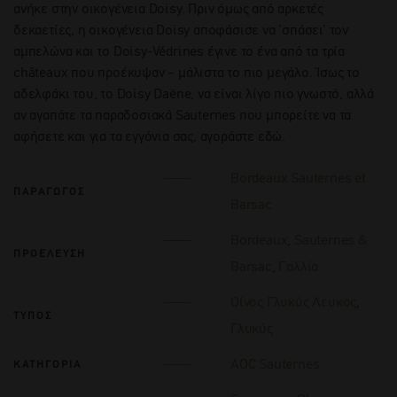
ανήκε στην οικογένεια Doisy. Πριν όμως από αρκετές
δεκαετίες, η οικογένεια Doisy αποφάσισε να ‘σπάσει’ τον
αμπελώνα και το Doisy-Védrines έγινε το ένα από τα τρία
châteaux που προέκυψαν – μάλιστα το πιο μεγάλο. Ίσως το
αδελφάκι του, το Doisy Daëne, να είναι λίγο πιο γνωστό, αλλά
αν αγαπάτε τα παραδοσιακά Sauternes που μπορείτε να τα
αφήσετε και για τα εγγόνια σας, αγοράστε εδώ.
Bordeaux Sauternes et
ΠΑΡΑΓΩΓΟΣ
Barsac
Bordeaux
,
Sauternes &
ΠΡΟΕΛΕΥΣΗ
Barsac
,
Γαλλία
Οίνος Γλυκύς Λευκός
,
ΤΥΠΟΣ
Γλυκύς
AOC Sauternes
ΚΑΤΗΓΟΡΙΑ