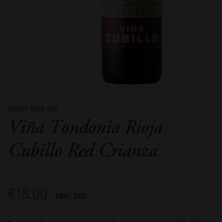
AWER-TON-031
Viña Tondonia Rioja
Cubillo Red Crianza
€
18,00
ΕΦΚ : 0.00