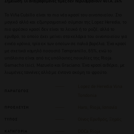
Σημείωση: Οι αναγραφόμενες τιμές δεν περιλαμβάνουν Φ.Π.Α. 24%
Το Viña Cubillo είναι το πιο νέο κρασί του οινοποιείου. Στο
μαγικό αλλά και εξωπραγματικό σύμπαν της Lopez Heredia, το
πιο φρέσκο κρασί δεν είναι το λευκό ή το ροζέ, αλλά το
ερυθρό, το οποίο έχει μείνει στα κελάρια του οινοποιείου για
εννέα χρόνια, τρία εκ των οποίων σε παλιά βαρέλια. Ένα κρασί
με σχετικά χαμηλό ποσοστό Tempranillo, 65%, ενώ το
υπόλοιπο είναι από τις υπόλοιπες ποικιλίες της Rioja:
Garnacho (sic), Mazuelo και Graciano. Ένα κρασί αιθέριο, με
λιωμένες ταννίνες αλλά με έντονο ακόμη το φρούτο.
Lopez de Heredia Vina
ΠΑΡΑΓΩΓΟΣ
Tondonia
Haro
,
Rioja
,
Ισπανία
ΠΡΟΕΛΕΥΣΗ
Οίνος Ερυθρός
,
Ξηρός
ΤΥΠΟΣ
DOCa Rioja
ΚΑΤΗΓΟΡΙΑ