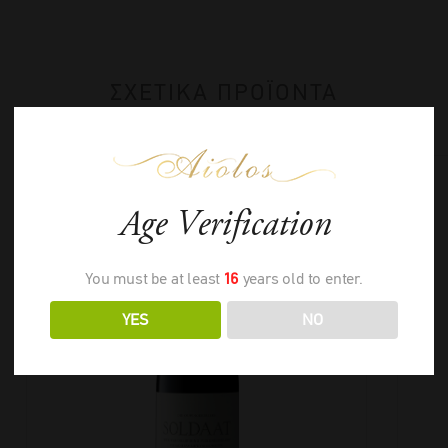
ΣΧΕΤΙΚΑ ΠΡΟΪΟΝΤΑ
Age Verification
You must be at least
16
years old to enter.
YES
NO