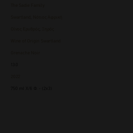
The Sadie Family
Swartland
,
Νότιος Αφρική
Οίνος Ερυθρός
,
Ξηρός
Wine of Origin Swartland
Grenache Noir
13.0
2022
750 ml Χ/6 Φ. - (2x3)