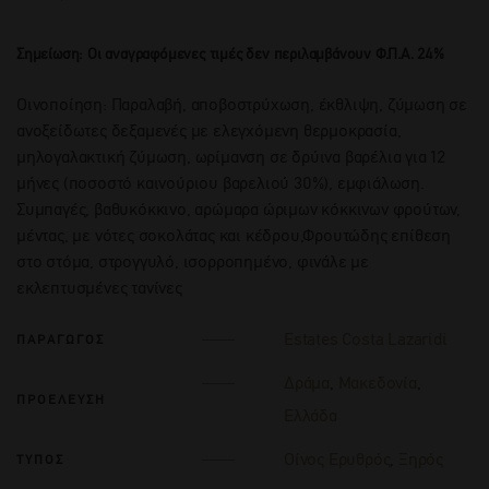
Σημείωση: Οι αναγραφόμενες τιμές δεν περιλαμβάνουν Φ.Π.Α. 24%
Οινοποίηση: Παραλαβή, αποβοστρύχωση, έκθλιψη, ζύμωση σε
ανοξείδωτες δεξαμενές με ελεγχόμενη θερμοκρασία,
μηλογαλακτική ζύμωση, ωρίμανση σε δρύινα βαρέλια για 12
μήνες (ποσοστό καινούριου βαρελιού 30%), εμφιάλωση.
Συμπαγές, βαθυκόκκινο, αρώμαρα ώριμων κόκκινων φρούτων,
μέντας, με νότες σοκολάτας και κέδρου,Φρουτώδης επίθεση
στο στόμα, στρογγυλό, ισορροπημένο, φινάλε με
εκλεπτυσμένες τανίνες
Estates Costa Lazaridi
ΠΑΡΑΓΩΓΟΣ
Δράμα
,
Μακεδονία
,
ΠΡΟΕΛΕΥΣΗ
Ελλάδα
Οίνος Ερυθρός
,
Ξηρός
ΤΥΠΟΣ