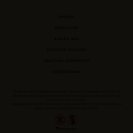
ΑΡΧΙΚΗ
ΚΑΤΑΛΟΓΟΣ
AIOLOS ΝΕΑ
ΠΟΛΙΤΙΚΗ COOKIES
ΠΟΛΙΤΙΚΗ ΑΠΟΡΡΗΤΟΥ
ΕΠΙΚΟΙΝΩΝΙΑ
Tα σήματα των οινοποπαραγωγών και η προκείμενη αναφορά αυτών γίνεται
αποκλειστικά και μόνο για την αρτιότερη ενημέρωση και διευκόλυνση των
επισκεπτών στον ιστότοπο.
Trademarks presented here belong to Αiolos partners. Their presentation is
solely to inform Aiolos partners and clients.