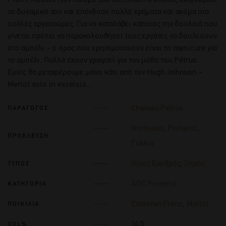
το δυναμικό του και επένδυσε πολλά χρήματα και ακόμα πιο
πολλές εργατοώρες. Για να καταλάβει κάποιος την δουλειά που
γίνεται πρέπει να παρακολουθήσει τους εργάτες να δουλεύουν
στο αμπέλι – ο όρος που χρησιμοποιούν είναι το manicure για
το αμπέλι. Πολλά έχουν γραφτεί για τον μύθο του Pétrus.
Εμείς θα μεταφέρουμε μόνο κάτι από τον Hugh Johnson –
Merlot solo in excelsis…
Chateau Petrus
ΠΑΡΑΓΩΓΟΣ
Bordeaux
,
Pomerol
,
ΠΡΟΕΛΕΥΣΗ
Γαλλία
Οίνος Ερυθρός
,
Ξηρός
ΤΥΠΟΣ
AOC Pomerol
ΚΑΤΗΓΟΡΙΑ
Cabernet Franc
,
Merlot
ΠΟΙΚΙΛΙΑ
14.0
VOL%