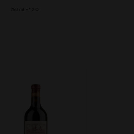
750 ml Ξ/12 Φ.