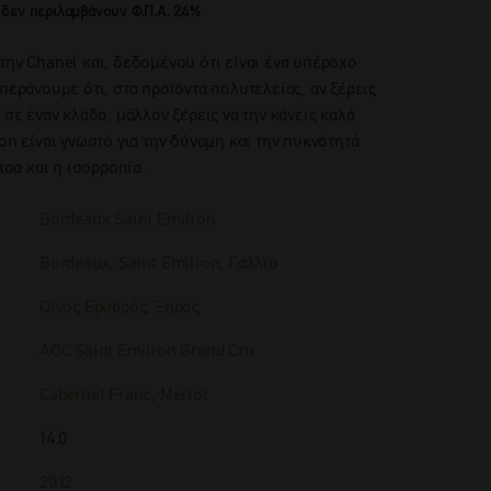
 δεν περιλαμβάνουν Φ.Π.Α. 24%
την Chanel και, δεδομένου ότι είναι ένα υπέροχο
περάνουμε ότι, στα προϊόντα πολυτελείας, αν ξέρεις
 σε έναν κλάδο, μάλλον ξέρεις να την κάνεις καλά
on είναι γνωστό για την δύναμη και την πυκνότητά
τσα και η ισορροπία.
Bordeaux Saint Emilion
Bordeaux
,
Saint Emilion
,
Γαλλία
Οίνος Ερυθρός
,
Ξηρός
AOC Saint Emilion Grand Cru
Cabernet Franc
,
Merlot
14.0
2012