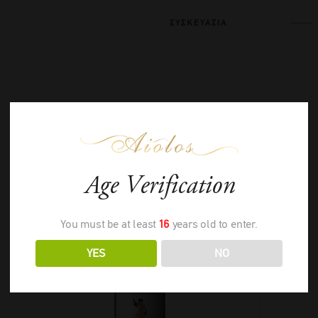
ΣΥΣΚΕΥΑΣΙΑ
ΣΧΕΤΙΚΑ ΠΡΟΪΟΝΤΑ
Age Verification
You must be at least
16
years old to enter.
YES
NO