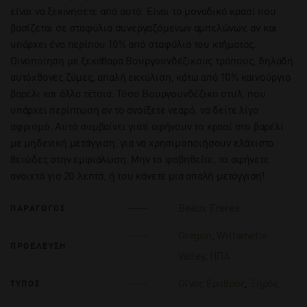
είναι να ξεκινήσετε από αυτό. Είναι το μοναδικό κρασί που
βασίζεται σε σταφύλια συνεργαζόμενων αμπελώνων, αν και
υπάρχει ένα περίπου 10% από σταφύλια του κτήματος.
Οινοποίηση με ξεκάθαρα Βουργουνδέζικους τρόπους, δηλαδή
αυτόχθονες ζύμες, απαλή εκχύλιση, κάτω από 10% καινούργιο
βαρέλι και άλλα τέτοια. Τόσο Βουργουνδέζικο στυλ, που
υπάρχει περίπτωση αν το ανοίξετε νεαρό, να δείτε λίγο
αφρισμό. Αυτό συμβαίνει γιατί αφήνουν το κρασί στο βαρέλι
με μηδενική μετάγγιση, για να χρησιμοποιήσουν ελάχιστο
θειώδες στην εμφιάλωση. Μην το φοβηθείτε, το αφήνετε
ανοιχτό για 20 λεπτά, ή του κάνετε μια απαλή μετάγγιση!
Beaux Freres
ΠΑΡΑΓΩΓΟΣ
Oregon
,
Willamette
ΠΡΟΕΛΕΥΣΗ
Valley
,
ΗΠΑ
Οίνος Ερυθρός
,
Ξηρός
ΤΥΠΟΣ