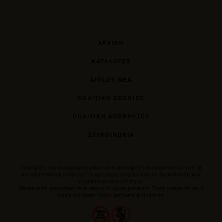
ΑΡΧΙΚΗ
ΚΑΤΑΛΟΓΟΣ
AIOLOS ΝΕΑ
ΠΟΛΙΤΙΚΗ COOKIES
ΠΟΛΙΤΙΚΗ ΑΠΟΡΡΗΤΟΥ
ΕΠΙΚΟΙΝΩΝΙΑ
Tα σήματα των οινοποπαραγωγών και η προκείμενη αναφορά αυτών γίνεται
αποκλειστικά και μόνο για την αρτιότερη ενημέρωση και διευκόλυνση των
επισκεπτών στον ιστότοπο.
Trademarks presented here belong to Αiolos partners. Their presentation is
solely to inform Aiolos partners and clients.