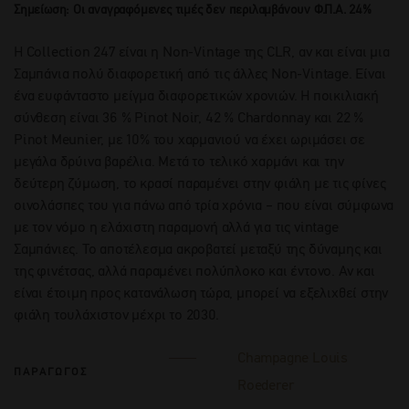
Σημείωση: Οι αναγραφόμενες τιμές δεν περιλαμβάνουν Φ.Π.Α. 24%
Η Collection 247 είναι η Non-Vintage της CLR, αν και είναι μια
Σαμπάνια πολύ διαφορετική από τις άλλες Non-Vintage. Είναι
ένα ευφάνταστο μείγμα διαφορετικών χρονιών. Η ποικιλιακή
σύνθεση είναι 36 % Pinot Noir, 42 % Chardonnay και 22 %
Pinot Meunier, με 10% του χαρμανιού να έχει ωριμάσει σε
μεγάλα δρύινα βαρέλια. Μετά το τελικό χαρμάνι και την
δεύτερη ζύμωση, το κρασί παραμένει στην φιάλη με τις φίνες
οινολάσπες του για πάνω από τρία χρόνια – που είναι σύμφωνα
με τον νόμο η ελάχιστη παραμονή αλλά για τις vintage
Σαμπάνιες. Το αποτέλεσμα ακροβατεί μεταξύ της δύναμης και
της φινέτσας, αλλά παραμένει πολύπλοκο και έντονο. Αν και
είναι έτοιμη προς κατανάλωση τώρα, μπορεί να εξελιχθεί στην
φιάλη τουλάχιστον μέχρι το 2030.
Champagne Louis
ΠΑΡΑΓΩΓΟΣ
Roederer