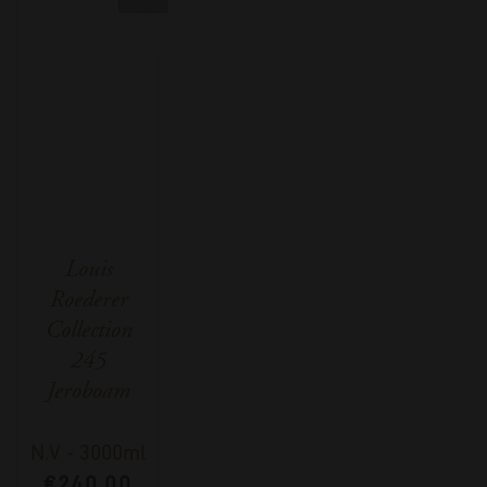
Louis
Roederer
Collection
245
Jeroboam
N.V
-
3000ml
€
240,00