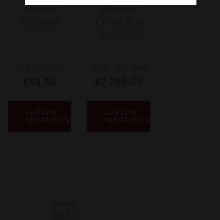
Roederer
Roederer
Collection
Cristal Brut
Methuselah
N.V
-
750ml
2012
-
6000ml
€
53,50
€
7.200,00
ΔΙΑΒΑΣΤΕ
ΔΙΑΒΑΣΤΕ
ΠΕΡΙΣΣΟΤΕΡΑ
ΠΕΡΙΣΣΟΤΕΡΑ