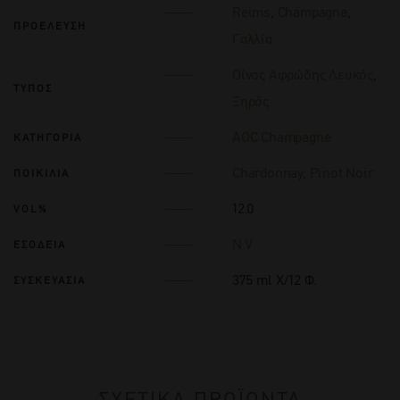
Reims
,
Champagne
,
ΠΡΟΕΛΕΥΣΗ
Γαλλία
Οίνος Αφρώδης Λευκός
,
ΤΥΠΟΣ
Ξηρός
AOC Champagne
ΚΑΤΗΓΟΡΙΑ
Chardonnay
,
Pinot Noir
ΠΟΙΚΙΛΙΑ
12.0
VOL%
N.V
ΕΣΟΔΕΙΑ
375 ml Χ/12 Φ.
ΣΥΣΚΕΥΑΣΙΑ
ΣΧΕΤΙΚΑ ΠΡΟΪΟΝΤΑ