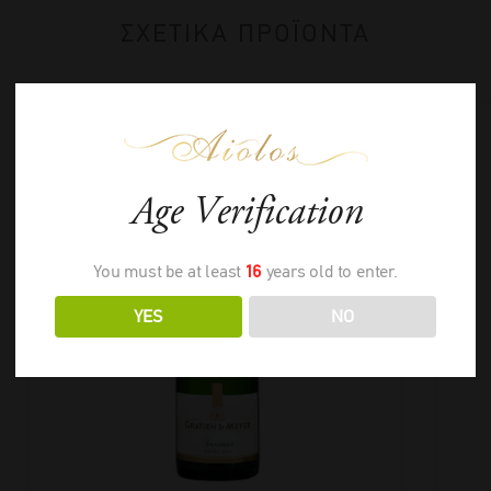
ΣΧΕΤΙΚΑ ΠΡΟΪΟΝΤΑ
Age Verification
You must be at least
16
years old to enter.
YES
NO