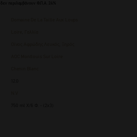
 δεν περιλαμβάνουν Φ.Π.Α. 24%
Domaine De La Taille Aux Loups
Loire
,
Γαλλία
Οίνος Αφρώδης Λευκός
,
Ξηρός
AOC Montlouis Sur Loire
Chenin Blanc
12.0
N.V
750 ml Χ/6 Φ. - (2x3)