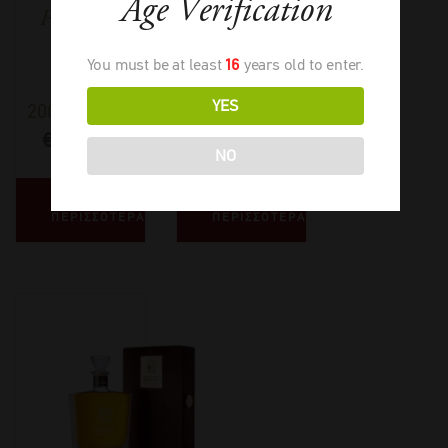
Age Verification
Fondatore
You must be at least
16
years old to enter.
YES
2005
-
700ml
2016
-
700ml
€
215,00
€
125,00
NO
ΔΙΑΒΑΣΤΕ
ΔΙΑΒΑΣΤΕ
ΠΕΡΙΣΣΟΤΕΡΑ
ΠΕΡΙΣΣΟΤΕΡΑ