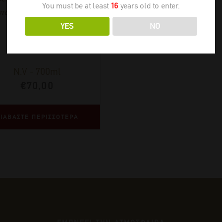
You must be at least
16
years old to enter.
πουρο 4 ετών Asclepius
YES
NO
N.V
-
700ml
€
70,00
ΙΑΒΑΣΤΕ ΠΕΡΙΣΣΟΤΕΡΑ