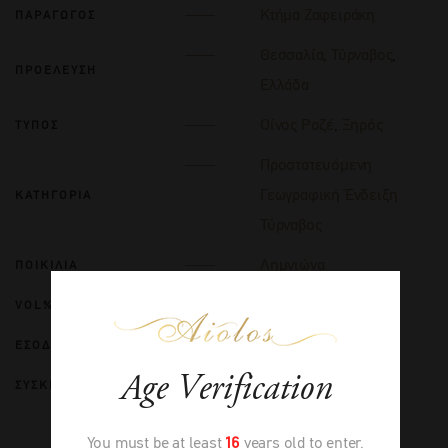
Κτήμα Ζαφειράκη
ΠΑΡΑΓΩΓΟΣ
Θεσσαλία
,
Τύρναβος
,
ΠΡΟΕΛΕΥΣΗ
Ελλάδα
Οίνος Ροζέ
,
Ξηρός
ΤΥΠΟΣ
Προστατευόμενη
Γεωγραφική Ένδειξη
ΚΑΤΗΓΟΡΙΑ
Τύρναβος
Λημνιώνα
ΠΟΙΚΙΛΙΑ
12.0
VOL%
2025
ΕΣΟΔΕΙΑ
Age Verification
750 ml Χ/6 Φ. - (2x3)
ΣΥΣΚΕΥΑΣΙΑ
You must be at least
16
years old to enter.