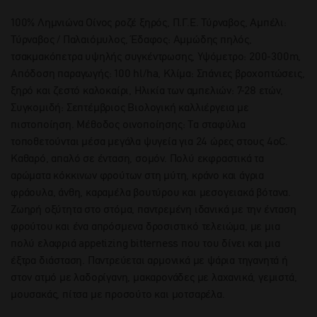
100% Λημνιώνα Οίνος ροζέ ξηρός, Π.Γ.Ε. Τύρναβος, Αμπέλι:
Τύρναβος / Παλαιόμυλος, Έδαφος: Αμμώδης πηλός,
τσακμακόπετρα υψηλής συγκέντρωσης, Υψόμετρο: 200-300m,
Απόδοση παραγωγής: 100 hl/ha, Κλίμα: Σπάνιες βροχοπτώσεις,
ξηρό και ζεστό καλοκαίρι, Ηλικία των αμπελιών: 7-28 ετών,
Συγκομιδή: Σεπτέμβριος Βιολογική καλλιέργεια με
πιστοποίηση. Μέθοδος οινοποίησης: Τα σταφύλια
τοποθετούνται μέσα μεγάλα ψυγεία για 24 ώρες στους 4oC.
Καθαρό, απαλό σε ένταση, σομόν. Πολύ εκφραστικά τα
αρώματα κόκκινων φρούτων στη μύτη, κράνο και άγρια
φράουλα, άνθη, καραμέλα βουτύρου και μεσογειακά βότανα.
Ζωηρή οξύτητα στο στόμα, παντρεμένη ιδανικά με την ένταση
φρούτου και ένα απρόσμενα δροσιστικό τελειώμα, με μια
πολύ ελαφριά appetizing bitterness που του δίνει και μια
έξτρα διάσταση. Παντρεύεται αρμονικά με ψάρια τηγανητά ή
στον ατμό με λαδορίγανη, μακαρονάδες με λαχανικά, γεμιστά,
μουσακάς, πίτσα με προσούτο και μοτσαρέλα.