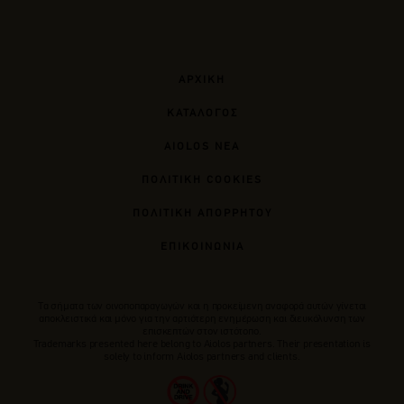
ΑΡΧΙΚΗ
ΚΑΤΑΛΟΓΟΣ
AIOLOS ΝΕΑ
ΠΟΛΙΤΙΚΗ COOKIES
ΠΟΛΙΤΙΚΗ ΑΠΟΡΡΗΤΟΥ
ΕΠΙΚΟΙΝΩΝΙΑ
Tα σήματα των οινοποπαραγωγών και η προκείμενη αναφορά αυτών γίνεται
αποκλειστικά και μόνο για την αρτιότερη ενημέρωση και διευκόλυνση των
επισκεπτών στον ιστότοπο.
Trademarks presented here belong to Αiolos partners. Their presentation is
solely to inform Aiolos partners and clients.