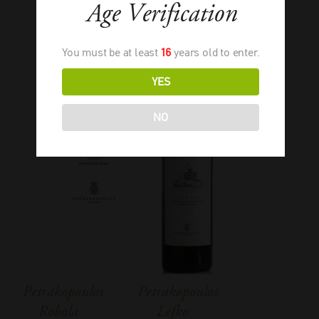
Age Verification
You must be at least
16
years old to enter.
YES
NO
Petrakopoulos
Petrakopoulos
Robola
Lefko