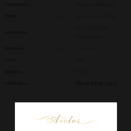
Κεφαλονιά
,
Ελλάδα
ΠΡΟΕΛΕΥΣΗ
Οίνος Λευκός
,
Ξηρός
ΤΥΠΟΣ
Π.Ο.Π. Ρομπόλα
ΚΑΤΗΓΟΡΙΑ
Κεφαλληνίας
Ρομπόλα
ΠΟΙΚΙΛΙΑ
13.0
VOL%
2025
ΕΣΟΔΕΙΑ
750 ml Χ/6 Φ. - (2x3)
ΣΥΣΚΕΥΑΣΙΑ
ΣΧΕΤΙΚΑ ΠΡΟΪΟΝΤΑ