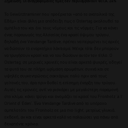
Σημείωση: Οι αναγραφόμενες τιμές δεν περιλαμβάνουν Φ.Π.Α. 24%
To Gewürztraminer που προέρχεται «από τα ανατολικά της
Εδέμ» είναι άλλη μια απόδειξη πως ο Ostertag ακολουθεί τα
αμπέλια του και όχι τους νόμους και τις νόρμες. Για να κάνει
ένας παραγωγός της Αλσατίας ένα κρασί όψιμου τρύγου,
δηλαδή ένα Vendange Tardive, πρέπει να περιμένει τις αρχές
να δώσουν το εναρκτήριο λάκτισμα. Μέχρι τότε δεν μπορούν
να τρυγήσουν κρασί και να του δώσουν αυτόν τον τίτλο. Ο
Ostertag, σε μερικές χρονιές που είναι αρκετά ψυχρές, οδηγεί
τα φυτά του σε πλήρη ωρίμαση αρωμάτων, συχνά και σε
υψηλές συγκεντρώσεις σακχάρων, πολύ πριν από τους
γείτονές του, άρα πριν δοθεί η επίσημη έναρξη του τρύγου.
Αυτές τις χρονιές, αντί να ρισκάρει με μεγαλύτερη παραμονή
στο κλίμα, κάνει τρύγο και ονομάζει το κρασί του Fronholz ‘a l’
Orient d’ Eden’. Ένα Vendange Tardive από το υπέροχο
αμπελοτόπι του Fronholz σε μια πιο light, μετρίως γλυκιά,
εκδοχή, αν και είναι αρκετά καλό να παλαιώσει για πάνω από
δεκαπέντε χρόνια.