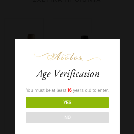
Age Verification
You must be at least
16
years old to enter.
YES
NO
Ostertag
Ostertag