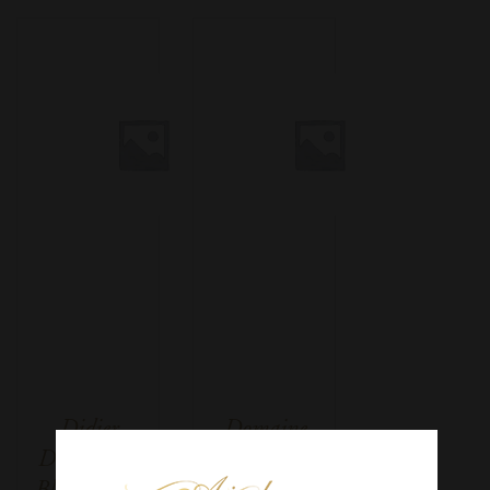
Didier
Domaine
Dagueneau
Bretaudeau
Blanc Fumé
VDF Gaia