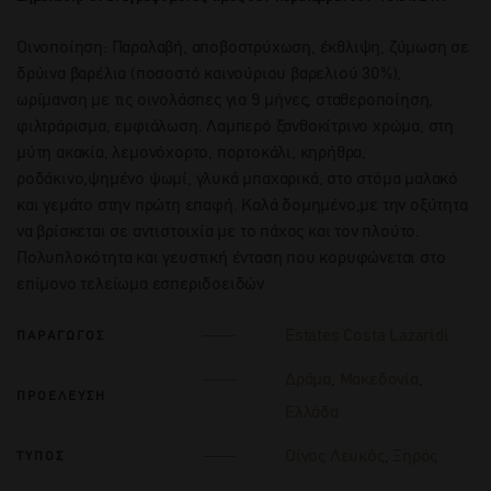
Οινοποίηση: Παραλαβή, αποβοστρύχωση, έκθλιψη, ζύμωση σε
δρύινα βαρέλια (ποσοστό καινούριου βαρελιού 30%),
ωρίμανση με τις οινολάσπες για 9 μήνες, σταθεροποίηση,
φιλτράρισμα, εμφιάλωση. Λαμπερό ξανθοκίτρινο χρώμα, στη
μύτη ακακία, λεμονόχορτο, πορτοκάλι, κηρήθρα,
ροδάκινο,ψημένο ψωμί, γλυκά μπαχαρικά, στο στόμα μαλακό
και γεμάτο στην πρώτη επαφή. Καλά δομημένο,με την οξύτητα
να βρίσκεται σε αντιστοιχία με το πάχος και τον πλούτο.
Πολυπλοκότητα και γευστική ένταση που κορυφώνεται στο
επίμονο τελείωμα εσπεριδοειδών
Estates Costa Lazaridi
ΠΑΡΑΓΩΓΟΣ
Δράμα
,
Μακεδονία
,
ΠΡΟΕΛΕΥΣΗ
Ελλάδα
Οίνος Λευκός
,
Ξηρός
ΤΥΠΟΣ