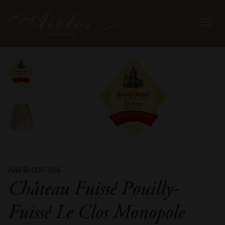
Toggl
navig
AWFB-CDF-056
Château Fuissé Pouilly-
Fuissé Le Clos Monopole