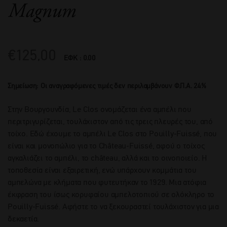
Magnum
€
125,00
ΕΦΚ : 0.00
Σημείωση: Οι αναγραφόμενες τιμές δεν περιλαμβάνουν Φ.Π.Α. 24%
Στην Βουργουνδία, Le Clos ονομάζεται ένα αμπέλι που
περιτριγυρίζεται, τουλάχιστον από τις τρεις πλευρές του, από
τοίχο. Εδώ έχουμε το αμπέλι Le Clos στο Pouilly-Fuissé, που
είναι και μονοπώλιο για το Château-Fuissé, αφού ο τοίχος
αγκαλιάζει το αμπέλι, το château, αλλά και το οινοποιείο. Η
τοποθεσία είναι εξαιρετική, ενώ υπάρχουν κομμάτια του
αμπελώνα με κλήματα που φυτευτήκαν το 1929. Μια ατόφια
έκφραση του ίσως κορυφαίου αμπελοτοπιού σε ολόκληρο το
Pouilly-Fuissé. Αφήστε το να ξεκουραστεί τουλάχιστον για μια
δεκαετία.