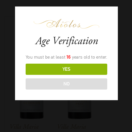
Age Verification
You must be at least
16
years old to enter.
YES
NO
Villa Maria
Villa Maria