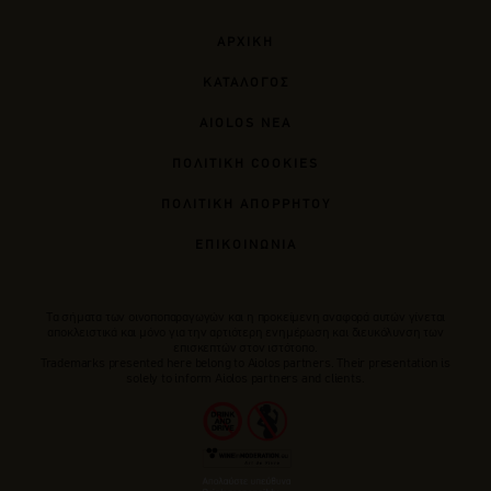
ΑΡΧΙΚΗ
ΚΑΤΑΛΟΓΟΣ
AIOLOS ΝΕΑ
ΠΟΛΙΤΙΚΗ COOKIES
ΠΟΛΙΤΙΚΗ ΑΠΟΡΡΗΤΟΥ
ΕΠΙΚΟΙΝΩΝΙΑ
Tα σήματα των οινοποπαραγωγών και η προκείμενη αναφορά αυτών γίνεται
αποκλειστικά και μόνο για την αρτιότερη ενημέρωση και διευκόλυνση των
επισκεπτών στον ιστότοπο.
Trademarks presented here belong to Αiolos partners. Their presentation is
solely to inform Aiolos partners and clients.