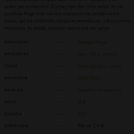
φιάλη για τουλάχιστον 12 μήνες πριν βγει στην αγορά. Αν και
μια Rioja Muga είναι πάντοτε στρογγυλή και μεταξένια στο
στόμα, άρα και κατάλληλη για άμεση κατανάλωση, η δυνατότητα
παλαίωσης θα αγγίξει τα είκοσι χρόνια από τον τρύγο.
Bodegas Muga
ΠΑΡΑΓΩΓΟΣ
Haro
,
Rioja
,
Ισπανία
ΠΡΟΕΛΕΥΣΗ
Οίνος Ερυθρός
,
Ξηρός
ΤΥΠΟΣ
DOCa Rioja
ΚΑΤΗΓΟΡΙΑ
Mazuelo
,
Tempranillo
ΠΟΙΚΙΛΙΑ
14.0
VOL%
2021
ΕΣΟΔΕΙΑ
750 ml Ξ/3 Φ.
ΣΥΣΚΕΥΑΣΙΑ