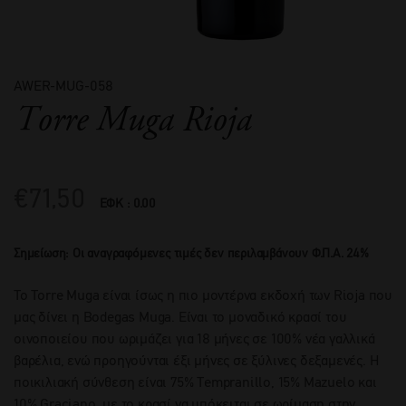
AWER-MUG-058
Torre Muga Rioja
€
71,50
ΕΦΚ : 0.00
Σημείωση: Οι αναγραφόμενες τιμές δεν περιλαμβάνουν Φ.Π.Α. 24%
Το Torre Muga είναι ίσως η πιο μοντέρνα εκδοχή των Rioja που
μας δίνει η Bodegas Muga. Είναι το μοναδικό κρασί του
οινοποιείου που ωριμάζει για 18 μήνες σε 100% νέα γαλλικά
βαρέλια, ενώ προηγούνται έξι μήνες σε ξύλινες δεξαμενές. Η
ποικιλιακή σύνθεση είναι 75% Tempranillo, 15% Mazuelo και
10% Graciano, με το κρασί να υπόκειται σε ωρίμαση στην