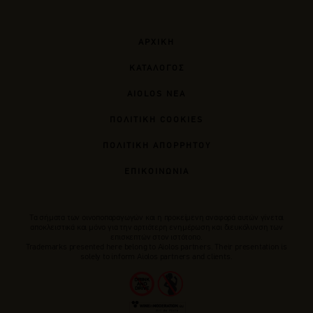
ΑΡΧΙΚΗ
ΚΑΤΑΛΟΓΟΣ
AIOLOS ΝΕΑ
ΠΟΛΙΤΙΚΗ COOKIES
ΠΟΛΙΤΙΚΗ ΑΠΟΡΡΗΤΟΥ
ΕΠΙΚΟΙΝΩΝΙΑ
Tα σήματα των οινοποπαραγωγών και η προκείμενη αναφορά αυτών γίνεται
αποκλειστικά και μόνο για την αρτιότερη ενημέρωση και διευκόλυνση των
επισκεπτών στον ιστότοπο.
Trademarks presented here belong to Αiolos partners. Their presentation is
solely to inform Aiolos partners and clients.