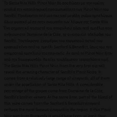
Το Santa Rita Hills Pinot Noir θα σας δώσει με την πρώτη
γουλιά την καταπληκρική προσωπικότητα των Pinot Noir του
Sandhi. Προέρχεται από μια σχετικά μεγάλη γκάμα αμπελώνων,
όλων φυσικά μέσα στην ονομασία των λόφων της Santa Rita.
Ένα σημαντικό ποσοστό του σταφυλιού είναι από αμπέλια που
ανήκουν στο Domaine de la Cote, το οινοποιείο αδελφάκι του
Sandhi. Ταυτόχρονα, ένα μέρος του χαρμανιού αυτού του
κρασιού είναι από το αμπέλι Sanford & Benedict, ίσως του πιο
ονομαστού αμπελιού της περιοχής. Αν αυτό το Pinot Noir ήταν
από την Βουργουνδία, θα είχε τουλάχιστον τετραπλάσια τιμή.
The Santa Rita Hills Pinot Noir, from the very first sip will
reveal the amazing character of Sandhi’s Pinot Noirs. It
comes from a relatively large range of vineyards, all of them
under the appellation of Santa Rita Hills. A considerable
percentage of the grapes come from Domaine de la Cote,
Sandhi’s brother-winery. At the same time, part of the blend of
this wine comes from the Sanford & Benedict vineyard,
perhaps the most famous vineyard in the region. If this Pinot
Noir was from Burgundy, it would have been, at least, four