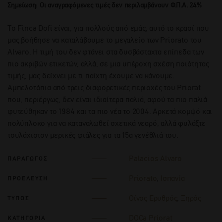
Σημείωση: Οι αναγραφόμενες τιμές δεν περιλαμβάνουν Φ.Π.Α. 24%
Τo Finca Dofi είναι, για πολλούς από εμάς, αυτό το κρασί που
μας βοήθησε να καταλάβουμε το μεγαλείο των Priorato του
Alvaro. Η τιμή του δεν φτάνει στα δυσβάσταχτα επίπεδα των
πιο ακριβών ετικετών, αλλά, σε μια υπέροχη σχέση ποιότητας
τιμής, μας δείχνει με τι παίχτη έχουμε να κάνουμε.
Αμπελοτόπια από τρεις διαφορετικές περιοχές του Priorat
που, περιέργως, δεν είναι ιδιαίτερα παλιά, αφού τα πιο παλιά
φυτεύθηκαν το 1984 και τα πιο νέα το 2004. Αρκετά κομψό και
πολύπλοκο για να καταναλωθεί σχετικά νεαρό, αλλά φυλάξτε
τουλάχιστον μερικές φιάλες για τα 15α γενέθλιά του.
Palacios Alvaro
ΠΑΡΑΓΩΓΟΣ
Priorato
,
Ισπανία
ΠΡΟΕΛΕΥΣΗ
Οίνος Ερυθρός
,
Ξηρός
ΤΥΠΟΣ
DOCa Priorat
ΚΑΤΗΓΟΡΙΑ