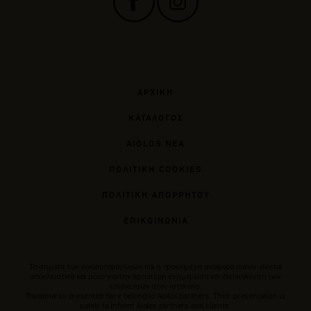
ΑΡΧΙΚΗ
ΚΑΤΑΛΟΓΟΣ
AIOLOS ΝΕΑ
ΠΟΛΙΤΙΚΗ COOKIES
ΠΟΛΙΤΙΚΗ ΑΠΟΡΡΗΤΟΥ
ΕΠΙΚΟΙΝΩΝΙΑ
Tα σήματα των οινοποπαραγωγών και η προκείμενη αναφορά αυτών γίνεται
αποκλειστικά και μόνο για την αρτιότερη ενημέρωση και διευκόλυνση των
επισκεπτών στον ιστότοπο.
Trademarks presented here belong to Αiolos partners. Their presentation is
solely to inform Aiolos partners and clients.