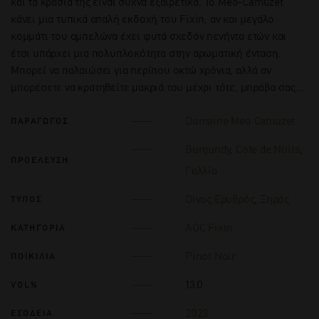
και τα κρασιά της είναι συχνά εξαιρετικά. Το Méo-Camuzet
κάνει μια τυπικά απαλή εκδοχή του Fixin, αν και μεγάλο
κομμάτι του αμπελώνα έχει φυτά σχεδόν πενήντα ετών και
έτσι υπάρχει μια πολυπλοκότητα στην αρωματική ένταση.
Μπορεί να παλαιώσει για περίπου οκτώ χρόνια, αλλά αν
μπορέσετε να κρατηθείτε μακριά του μέχρι τότε, μπράβο σας…
Domaine Meo Camuzet
ΠΑΡΑΓΩΓΟΣ
Burgundy
,
Cote de Nuits
,
ΠΡΟΕΛΕΥΣΗ
Γαλλία
Οίνος Ερυθρός
,
Ξηρός
ΤΥΠΟΣ
AOC Fixin
ΚΑΤΗΓΟΡΙΑ
Pinot Noir
ΠΟΙΚΙΛΙΑ
13.0
VOL%
2023
ΕΣΟΔΕΙΑ