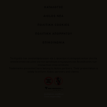
ΚΑΤΑΛΟΓΟΣ
AIOLOS ΝΕΑ
ΠΟΛΙΤΙΚΗ COOKIES
ΠΟΛΙΤΙΚΗ ΑΠΟΡΡΗΤΟΥ
ΕΠΙΚΟΙΝΩΝΙΑ
Tα σήματα των οινοποπαραγωγών και η προκείμενη αναφορά αυτών γίνεται
αποκλειστικά και μόνο για την αρτιότερη ενημέρωση και διευκόλυνση των
επισκεπτών στον ιστότοπο.
Trademarks presented here belong to Αiolos partners. Their presentation is
solely to inform Aiolos partners and clients.