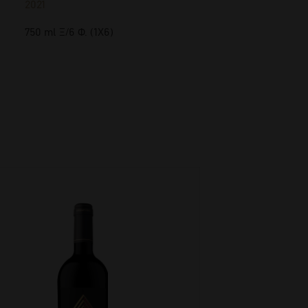
2021
750 ml Ξ/6 Φ. (1Χ6)