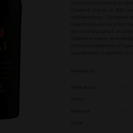
Η οικογένεια Chadwick, οι ιδιο
Chadwick, είχε πει το 2004 στ
της Καλιφόρνιας “Carmenere or
Eduardo δήλωνε πως η Χιλή έπρ
σαν ένα ανταγωνιστικό πλεονέκτ
Carmenere έπρεπε να αποδείξει
Errázuriz αποφάσισαν να δημιο
αμφισβητήσει το μεγαλείο του
ΠΑΡΑΓΩΓΟΣ
ΠΡΟΕΛΕΥΣΗ
ΤΥΠΟΣ
ΠΟΙΚΙΛΙΑ
VOL%