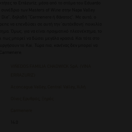
κτήτες το Errázuriz, μέσα από το στόμα του Eduardo
ο συνέδριο των Masters of Wine στην Napa Valley
 Die”, δηλαδή “Carmenere ή θάνατος”. Με αυτό, ο
επε να επενδύσει σε αυτή την ‘αυτόχθονη’ ποικιλία
ημα. Όμως, για να είναι πραγματικό πλεονέκτημα, το
 πως μπορεί να δώσει μεγάλα κρασιά. Και τότε στο
υργήσουν το Kai. Τώρα πια, κανένας δεν μπορεί να
 Carmenere.
VIÑEDOS FAMILIA CHADWICK SpA. (VINA
ERRAZURIZ)
Aconcagua Valley
,
Central Valley
,
Χιλή
Οίνος Ερυθρός
,
Ξηρός
Carmenere
14.0