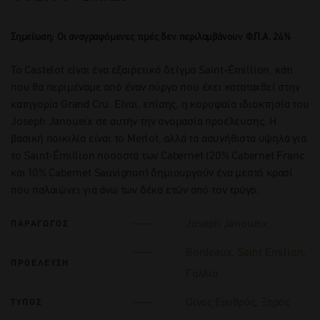
Σημείωση: Οι αναγραφόμενες τιμές δεν περιλαμβάνουν Φ.Π.Α. 24%
To Castelot είναι ένα εξαιρετικό δείγμα Saint-Émillion, κάτι
που θα περιμέναμε από έναν πύργο που έχει καταταχθεί στην
κατηγορία Grand Cru. Είναι, επίσης, η κορυφαία ιδιοκτησία του
Joseph Janoueix σε αυτήν την ονομασία προέλευσης. Η
βασική ποικιλία είναι το Merlot, αλλά τα ασυνήθιστα υψηλά για
το Saint-Émillion ποσοστά των Cabernet (20% Cabernet Franc
και 10% Cabernet Sauvignon) δημιουργούν ένα μεστό κρασί
που παλαιώνει για άνω των δέκα ετών από τον τρύγο.
Joseph Janoueix
ΠΑΡΑΓΩΓΟΣ
Bordeaux
,
Saint Emilion
,
ΠΡΟΕΛΕΥΣΗ
Γαλλία
Οίνος Ερυθρός
,
Ξηρός
ΤΥΠΟΣ