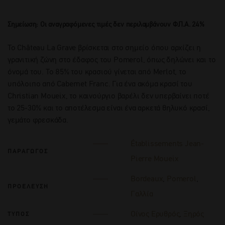
Σημείωση: Οι αναγραφόμενες τιμές δεν περιλαμβάνουν Φ.Π.Α. 24%
Το Château La Grave βρίσκεται στο σημείο όπου αρχίζει η
γρανιτική ζώνη στο έδαφος του Pomerol, όπως δηλώνει και το
όνομά του. Το 85% του κρασιού γίνεται από Merlot, το
υπόλοιπο από Cabernet Franc. Για ένα ακόμα κρασί του
Christian Moueix, το καινούργιο βαρέλι δεν υπερβαίνει ποτέ
το 25-30% και το αποτέλεσμα είναι ένα αρκετά θηλυκό κρασί,
γεμάτο φρεσκάδα.
Établissements Jean-
ΠΑΡΑΓΩΓΟΣ
Pierre Moueix
Bordeaux
,
Pomerol
,
ΠΡΟΕΛΕΥΣΗ
Γαλλία
Οίνος Ερυθρός
,
Ξηρός
ΤΥΠΟΣ