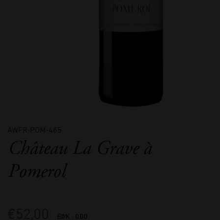
AWFR-POM-465
Château La Grave à
Pomerol
€
52,00
ΕΦΚ : 0.00