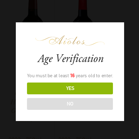
Age Verification
You must be at least
16
years old to enter.
YES
Château
Les Pensees
Haut Bailly
NO
Grand Cru
Classé