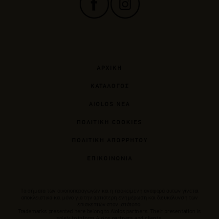
ΑΡΧΙΚΗ
ΚΑΤΑΛΟΓΟΣ
AIOLOS ΝΕΑ
ΠΟΛΙΤΙΚΗ COOKIES
ΠΟΛΙΤΙΚΗ ΑΠΟΡΡΗΤΟΥ
ΕΠΙΚΟΙΝΩΝΙΑ
Tα σήματα των οινοποπαραγωγών και η προκείμενη αναφορά αυτών γίνεται
αποκλειστικά και μόνο για την αρτιότερη ενημέρωση και διευκόλυνση των
επισκεπτών στον ιστότοπο.
Trademarks presented here belong to Αiolos partners. Their presentation is
solely to inform Aiolos partners and clients.