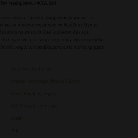
 δεν περιλαμβάνουν Φ.Π.Α. 24%
 είναι έντονο, φρέσκο, ζωηρό και ζουμερό. Τα
λ και οι πυκνότητες μπορεί να θυμίζουν λίγο το
εν είναι πειστικά. Ο Yves Cuilleron δεν έχει
 Το Laya είναι μια εξαιρετική εισαγωγή στα μεγάλα
δανού, χωρίς να χρειαζόμαστε ούτε πολλά χρήματα,
Cave Yves Cuilleron
Crozes Hermitage
,
Rhone
,
Γαλλία
Οίνος Ερυθρός
,
Ξηρός
AOC Crozes Hermitage
Syrah
12.0