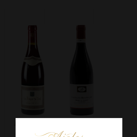
La Forge
Domaine
De Tart
Jean Pillot