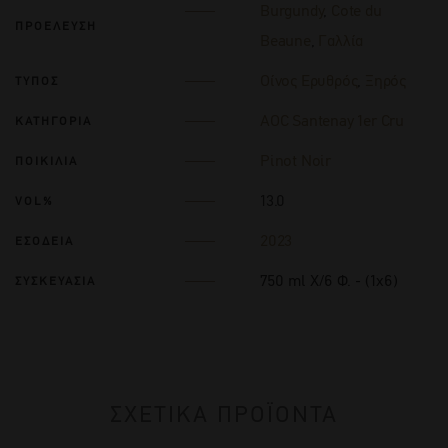
Burgundy
,
Cote du
ΠΡΟΕΛΕΥΣΗ
Beaune
,
Γαλλία
Οίνος Ερυθρός
,
Ξηρός
ΤΥΠΟΣ
AOC Santenay 1er Cru
ΚΑΤΗΓΟΡΙΑ
Pinot Noir
ΠΟΙΚΙΛΙΑ
13.0
VOL%
2023
ΕΣΟΔΕΙΑ
750 ml Χ/6 Φ. - (1x6)
ΣΥΣΚΕΥΑΣΙΑ
ΣΧΕΤΙΚΑ ΠΡΟΪΟΝΤΑ