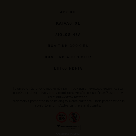
ΑΡΧΙΚΗ
ΚΑΤΑΛΟΓΟΣ
AIOLOS ΝΕΑ
ΠΟΛΙΤΙΚΗ COOKIES
ΠΟΛΙΤΙΚΗ ΑΠΟΡΡΗΤΟΥ
ΕΠΙΚΟΙΝΩΝΙΑ
Tα σήματα των οινοποπαραγωγών και η προκείμενη αναφορά αυτών γίνεται
αποκλειστικά και μόνο για την αρτιότερη ενημέρωση και διευκόλυνση των
επισκεπτών στον ιστότοπο.
Trademarks presented here belong to Αiolos partners. Their presentation is
solely to inform Aiolos partners and clients.