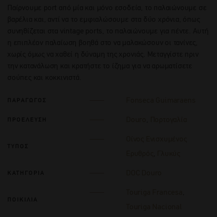
Παίρνουμε port από μία και μόνο εσοδεία, το παλαιώνουμε σε
βαρέλια και, αντί να το εμφιαλώσουμε στα δύο χρόνια, όπως
συνηθίζεται στα vintage ports, το παλαιώνουμε για πέντε. Αυτή
η επιπλέον παλαίωση βοηθά στο να μαλακώσουν οι τανίνες,
χωρίς όμως να χαθεί η δύναμη της χρονιάς. Μεταγγίστε πριν
την κατανάλωση και κρατήστε το ίζημα για να αρωματίσετε
σούπες και κοκκινιστά.
Fonseca Guimaraens
ΠΑΡΑΓΩΓΟΣ
Douro
,
Πορτογαλία
ΠΡΟΕΛΕΥΣΗ
Οίνος Ενισχυμένος
ΤΥΠΟΣ
Ερυθρός
,
Γλυκύς
DOC Douro
ΚΑΤΗΓΟΡΙΑ
Touriga Francesa
,
ΠΟΙΚΙΛΙΑ
Touriga Nacional