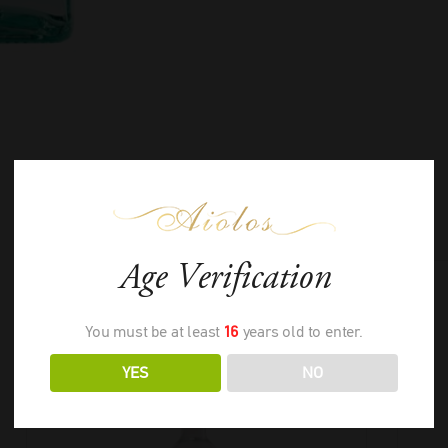
ΣΧΕΤΙΚΑ ΠΡΟΪΟΝΤΑ
Age Verification
You must be at least
16
years old to enter.
YES
NO