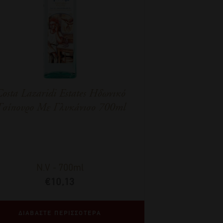
osta Lazaridi Estates Ηδωνικό
σίπουρο Με Γλυκάνισο 700ml
N.V
-
700ml
€
10,13
ΔΙΑΒΑΣΤΕ ΠΕΡΙΣΣΟΤΕΡΑ