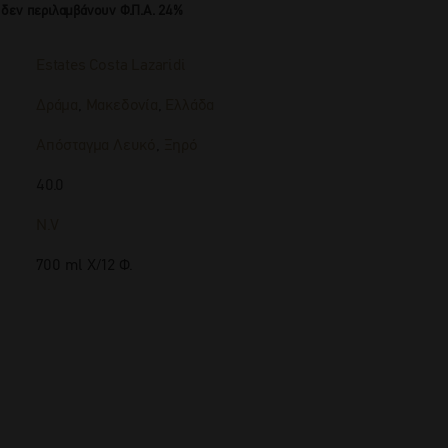
 δεν περιλαμβάνουν Φ.Π.Α. 24%
Estates Costa Lazaridi
Δράμα
,
Μακεδονία
,
Ελλάδα
Απόσταγμα Λευκό
,
Ξηρό
40.0
N.V
700 ml Χ/12 Φ.